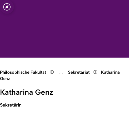
t zu Köln
Open quicklink menu
Suche öffnen
Sprachauswahl öffnen
Menü schließen
Menü öffnen
Philosophische Fakultät
...
Sekretariat
Katharina
Show remaining breadcrumb items
Genz
Katharina Genz
Sekretärin